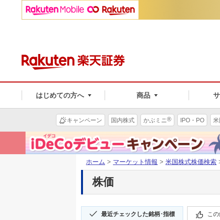
はじめての方へ
商品
®
キャンペーン
国内株式
かぶミニ
IPO・PO
米
ホーム
>
マーケット情報
>
米国株式株価検索
株価
最近チェックした銘柄･指標
この