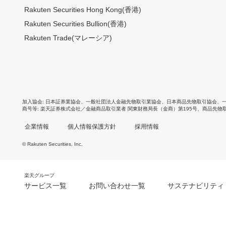
Rakuten Securities Hong Kong(香港)
Rakuten Securities Bullion(香港)
Rakuten Trade(マレーシア)
加入協会
日本証券業協会
、
一般社団法人金融先物取引業協会
、
日本商品先物取引協会
、
商号等
楽天証券株式会社／金融商品取引業者 関東財務局長（金商）第195号、商品先物
企業情報
個人情報保護方針
採用情報
© Rakuten Securities, Inc.
楽天グループ
サービス一覧
お問い合わせ一覧
サステナビリティ