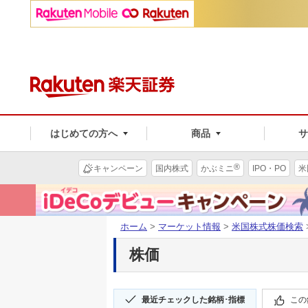
はじめての方へ
商品
®
キャンペーン
国内株式
かぶミニ
IPO・PO
米
ホーム
>
マーケット情報
>
米国株式株価検索
株価
最近チェックした銘柄･指標
この