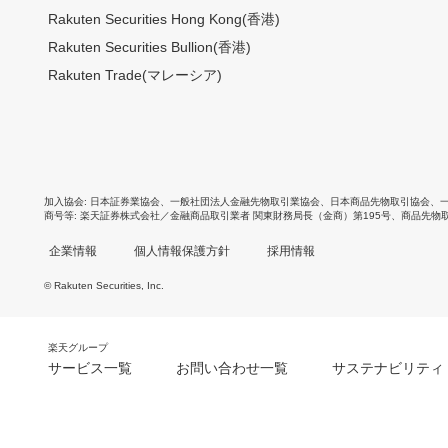
Rakuten Securities Hong Kong(香港)
Rakuten Securities Bullion(香港)
Rakuten Trade(マレーシア)
加入協会
日本証券業協会
、
一般社団法人金融先物取引業協会
、
日本商品先物取引協会
、
商号等
楽天証券株式会社／金融商品取引業者 関東財務局長（金商）第195号、商品先物
企業情報
個人情報保護方針
採用情報
© Rakuten Securities, Inc.
楽天グループ
サービス一覧
お問い合わせ一覧
サステナビリティ