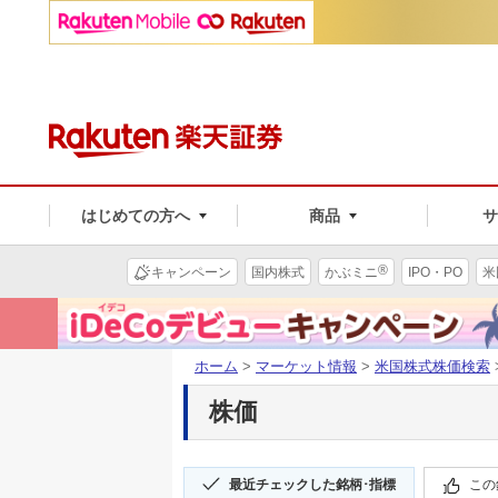
はじめての方へ
商品
®
キャンペーン
国内株式
かぶミニ
IPO・PO
米
ホーム
>
マーケット情報
>
米国株式株価検索
株価
最近チェックした銘柄･指標
この