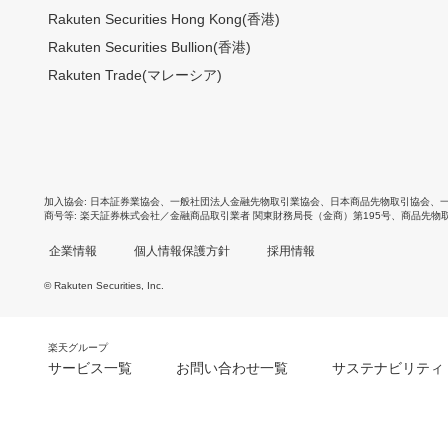
Rakuten Securities Hong Kong(香港)
Rakuten Securities Bullion(香港)
Rakuten Trade(マレーシア)
加入協会
日本証券業協会
、
一般社団法人金融先物取引業協会
、
日本商品先物取引協会
、
商号等
楽天証券株式会社／金融商品取引業者 関東財務局長（金商）第195号、商品先物
企業情報
個人情報保護方針
採用情報
© Rakuten Securities, Inc.
楽天グループ
サービス一覧
お問い合わせ一覧
サステナビリティ