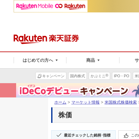
はじめての方へ
商品
®
キャンペーン
国内株式
かぶミニ
IPO・PO
米
ホーム
>
マーケット情報
>
米国株式株価検索
株価
最近チェックした銘柄･指標
この