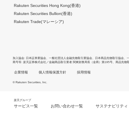
Rakuten Securities Hong Kong(香港)
Rakuten Securities Bullion(香港)
Rakuten Trade(マレーシア)
加入協会
日本証券業協会
、
一般社団法人金融先物取引業協会
、
日本商品先物取引協会
、
商号等
楽天証券株式会社／金融商品取引業者 関東財務局長（金商）第195号、商品先物
企業情報
個人情報保護方針
採用情報
© Rakuten Securities, Inc.
楽天グループ
サービス一覧
お問い合わせ一覧
サステナビリティ