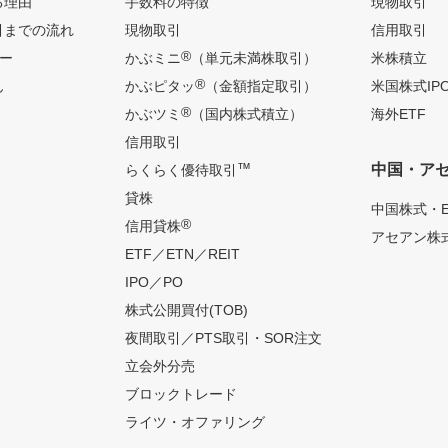
る理由
手数料の特徴
現物取引
引までの流れ
現物取引
信用取引
®
ー
かぶミニ
（単元未満株取引）
米株積立
®
ん
かぶピタッ
（金額指定取引）
米国株式IP
®
かぶツミ
（国内株式積立）
海外ETF
信用取引
™
中国・ア
らくらく優待取引
貸株
中国株式・E
®
信用貸株
アセアン株式
ETF／ETN／REIT
IPO／PO
株式公開買付(TOB)
夜間取引／PTS取引・SOR注文
立会外分売
ブロックトレード
ライツ・オファリング