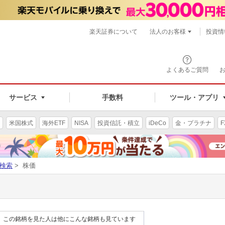
楽天証券について
法人のお客様
投資情
よくあるご質問
サービス
手数料
ツール・アプリ
米国株式
海外ETF
NISA
投資信託・積立
iDeCo
金・プラチナ
F
検索
> 株価
この銘柄を見た人は他にこんな銘柄も見ています