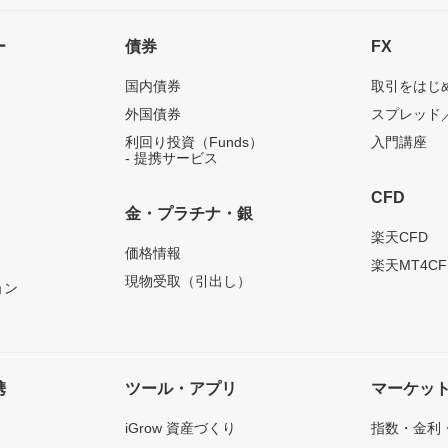
ー
債券
FX
国内債券
取引をはじ
外国債券
スプレッド
利回り投資（Funds）
入門講座
- 提携サービス
CFD
金・プラチナ・銀
）
楽天CFD
価格情報
楽天MT4CF
現物受取（引出し）
ョン
携
ツール・アプリ
マーケッ
iGrow 資産づくり
指数・金利