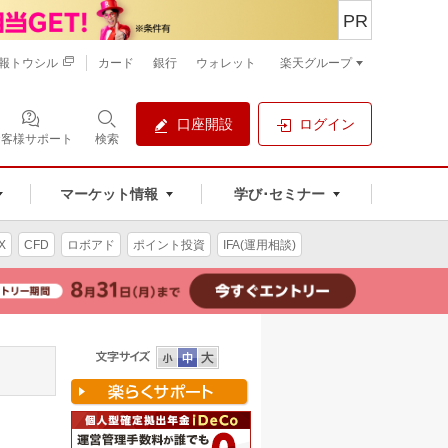
PR
報トウシル
カード
銀行
ウォレット
楽天グループ
口座開設
ログイン
お客様サポート
検索
マーケット情報
学び･セミナー
X
CFD
ロボアド
ポイント投資
IFA(運用相談)