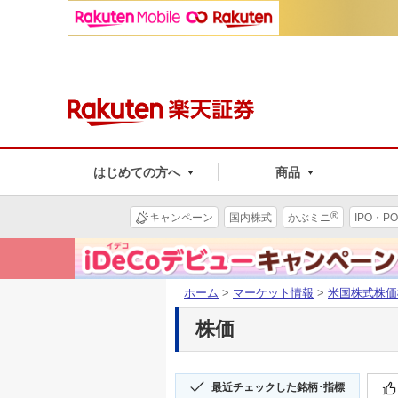
はじめての方へ
商品
®
キャンペーン
国内株式
かぶミニ
IPO・PO
ホーム
>
マーケット情報
>
米国株式株価
株価
最近チェックした銘柄･指標