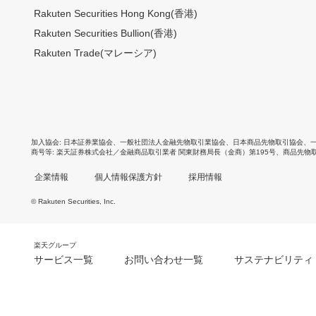
Rakuten Securities Hong Kong(香港)
Rakuten Securities Bullion(香港)
Rakuten Trade(マレーシア)
加入協会
日本証券業協会
、
一般社団法人金融先物取引業協会
、
日本商品先物取引協会
、
商号等
楽天証券株式会社／金融商品取引業者 関東財務局長（金商）第195号、商品先物
企業情報
個人情報保護方針
採用情報
© Rakuten Securities, Inc.
楽天グループ
サービス一覧
お問い合わせ一覧
サステナビリティ