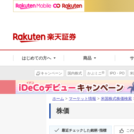
はじめての方へ
商品
®
キャンペーン
国内株式
かぶミニ
IPO・PO
米
ホーム
>
マーケット情報
>
米国株式株価検索
株価
最近チェックした銘柄･指標
この