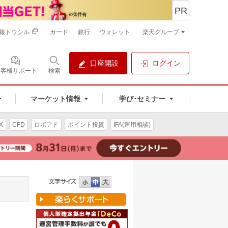
PR
報トウシル
カード
銀行
ウォレット
楽天グループ
口座開設
ログイン
お客様サポート
検索
マーケット情報
学び･セミナー
X
CFD
ロボアド
ポイント投資
IFA(運用相談)