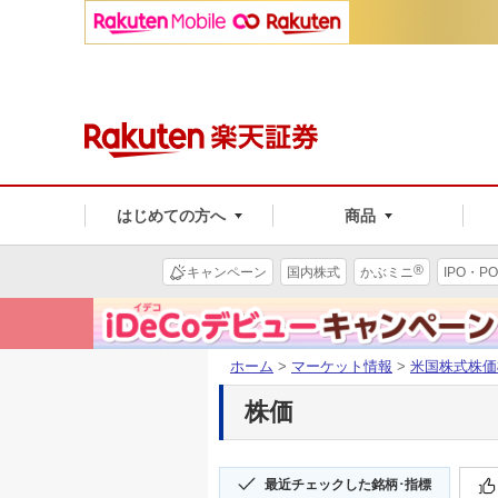
はじめての方へ
商品
®
キャンペーン
国内株式
かぶミニ
IPO・PO
ホーム
>
マーケット情報
>
米国株式株価
株価
最近チェックした銘柄･指標