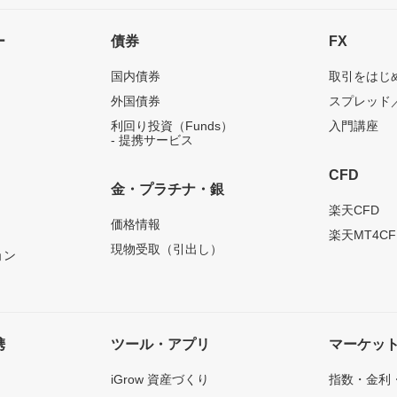
ー
債券
FX
国内債券
取引をはじ
外国債券
スプレッド
利回り投資（Funds）
入門講座
- 提携サービス
CFD
金・プラチナ・銀
）
楽天CFD
価格情報
楽天MT4CF
現物受取（引出し）
ョン
携
ツール・アプリ
マーケッ
iGrow 資産づくり
指数・金利