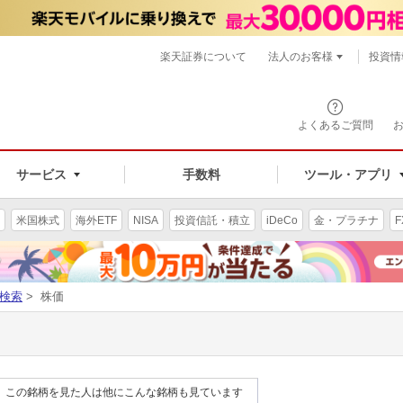
楽天証券について
法人のお客様
投資情
よくあるご質問
サービス
手数料
ツール・アプリ
米国株式
海外ETF
NISA
投資信託・積立
iDeCo
金・プラチナ
F
検索
> 株価
この銘柄を見た人は他にこんな銘柄も見ています