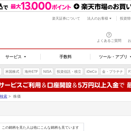
楽天証券について
法人のお客様
投資情
よくあるご質問
サービス
手数料
ツール・アプリ
米国株式
海外ETF
NISA
投資信託・積立
iDeCo
金・プラチナ
F
検索
> 株価
この銘柄を見た人は他にこんな銘柄も見ています