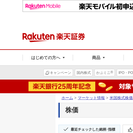
はじめての方へ
商品
®
キャンペーン
国内株式
かぶミニ
IPO・PO
ホーム
>
マーケット情報
>
米国株式株価
株価
最近チェックした銘柄･指標