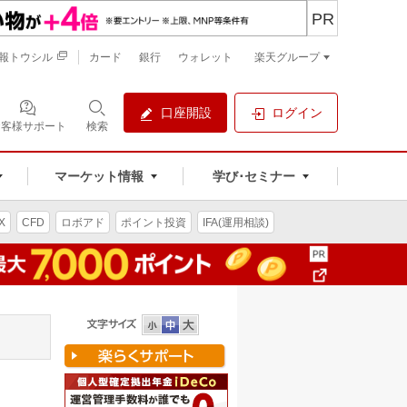
PR
報トウシル
カード
銀行
ウォレット
楽天グループ
口座開設
ログイン
お客様サポート
検索
マーケット情報
学び･セミナー
X
CFD
ロボアド
ポイント投資
IFA(運用相談)