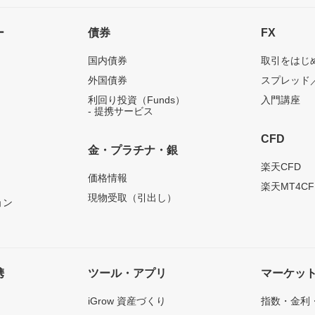
ー
債券
FX
国内債券
取引をはじ
外国債券
スプレッド
利回り投資（Funds）
入門講座
- 提携サービス
CFD
金・プラチナ・銀
）
楽天CFD
価格情報
楽天MT4CF
現物受取（引出し）
ョン
携
ツール・アプリ
マーケッ
iGrow 資産づくり
指数・金利