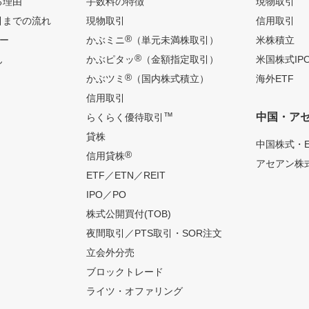
る理由
手数料の特徴
現物取引
引までの流れ
現物取引
信用取引
®
ー
かぶミニ
（単元未満株取引）
米株積立
®
ん
かぶピタッ
（金額指定取引）
米国株式IP
®
かぶツミ
（国内株式積立）
海外ETF
信用取引
™
中国・ア
らくらく優待取引
貸株
中国株式・E
®
信用貸株
アセアン株式
ETF／ETN／REIT
IPO／PO
株式公開買付(TOB)
夜間取引／PTS取引・SOR注文
立会外分売
ブロックトレード
ライツ・オファリング