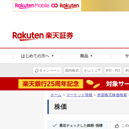
はじめての方へ
商品
®
キャンペーン
国内株式
かぶミニ
IPO・PO
米
ホーム
>
マーケット情報
>
米国株式株価検索
株価
最近チェックした銘柄･指標
この