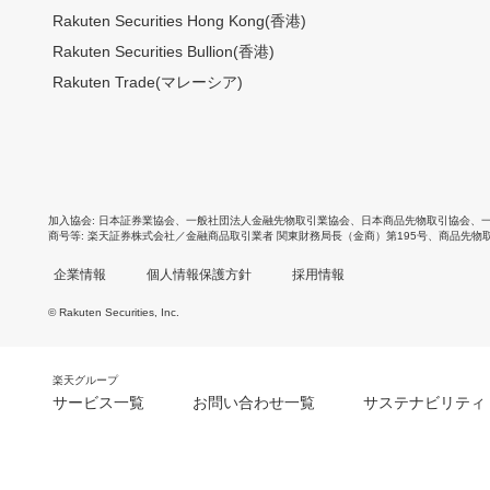
Rakuten Securities Hong Kong(香港)
Rakuten Securities Bullion(香港)
Rakuten Trade(マレーシア)
加入協会
日本証券業協会
、
一般社団法人金融先物取引業協会
、
日本商品先物取引協会
、
商号等
楽天証券株式会社／金融商品取引業者 関東財務局長（金商）第195号、商品先物
企業情報
個人情報保護方針
採用情報
© Rakuten Securities, Inc.
楽天グループ
サービス一覧
お問い合わせ一覧
サステナビリティ