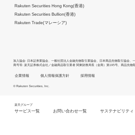
Rakuten Securities Hong Kong(香港)
Rakuten Securities Bullion(香港)
Rakuten Trade(マレーシア)
加入協会
日本証券業協会
、
一般社団法人金融先物取引業協会
、
日本商品先物取引協会
、
商号等
楽天証券株式会社／金融商品取引業者 関東財務局長（金商）第195号、商品先物
企業情報
個人情報保護方針
採用情報
© Rakuten Securities, Inc.
楽天グループ
サービス一覧
お問い合わせ一覧
サステナビリティ