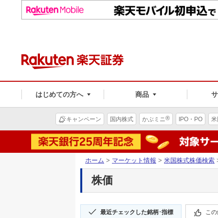
はじめての方へ
商品
®
キャンペーン
国内株式
かぶミニ
IPO・PO
米
ホーム
>
マーケット情報
>
米国株式株価検索
株価
最近チェックした銘柄･指標
この