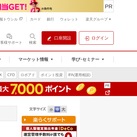
PR
報トウシル
カード
銀行
ウォレット
楽天グループ
口座開設
ログイン
お客様サポート
検索
マーケット情報
学び･セミナー
X
CFD
ロボアド
ポイント投資
IFA(運用相談)