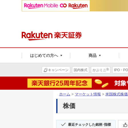
はじめての方へ
商品
®
キャンペーン
国内株式
かぶミニ
IPO・PO
ホーム
>
マーケット情報
>
米国株式株価
株価
最近チェックした銘柄･指標