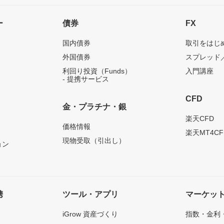
ー
債券
FX
国内債券
取引をはじ
外国債券
スプレッド
利回り投資（Funds）
入門講座
- 提携サービス
CFD
金・プラチナ・銀
）
楽天CFD
価格情報
楽天MT4CF
現物受取（引出し）
ョン
携
ツール・アプリ
マーケッ
iGrow 資産づくり
指数・金利