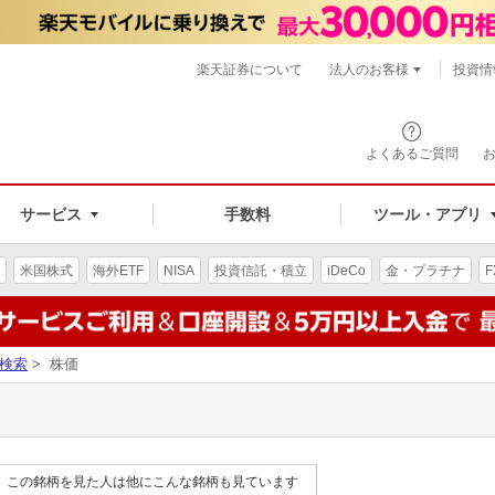
楽天証券について
法人のお客様
投資情
よくあるご質問
サービス
手数料
ツール・アプリ
米国株式
海外ETF
NISA
投資信託・積立
iDeCo
金・プラチナ
F
検索
> 株価
この銘柄を見た人は他にこんな銘柄も見ています