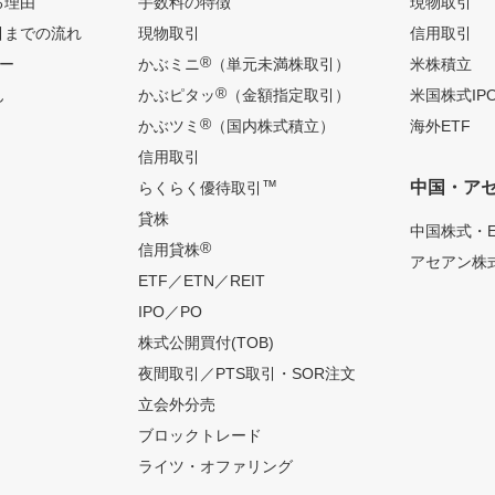
る理由
手数料の特徴
現物取引
引までの流れ
現物取引
信用取引
®
ー
かぶミニ
（単元未満株取引）
米株積立
®
ん
かぶピタッ
（金額指定取引）
米国株式IP
®
かぶツミ
（国内株式積立）
海外ETF
信用取引
™
中国・ア
らくらく優待取引
貸株
中国株式・E
®
信用貸株
アセアン株式
ETF／ETN／REIT
IPO／PO
株式公開買付(TOB)
夜間取引／PTS取引・SOR注文
立会外分売
ブロックトレード
ライツ・オファリング