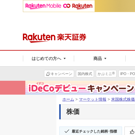
はじめての方へ
商品
®
キャンペーン
国内株式
かぶミニ
IPO・PO
ホーム
>
マーケット情報
>
米国株式株価
株価
最近チェックした銘柄･指標