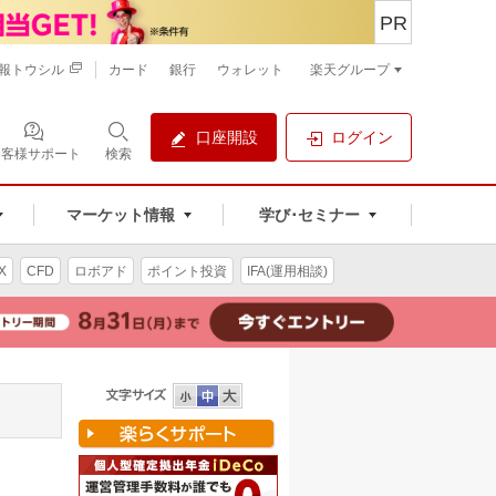
PR
報トウシル
カード
銀行
ウォレット
楽天グループ
口座開設
ログイン
お客様サポート
検索
マーケット情報
学び･セミナー
X
CFD
ロボアド
ポイント投資
IFA(運用相談)