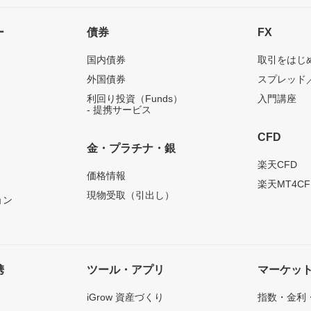
ー
債券
FX
国内債券
取引をはじ
外国債券
スプレッド
利回り投資（Funds）
入門講座
- 提携サービス
CFD
金・プラチナ・銀
）
楽天CFD
価格情報
楽天MT4CF
現物受取（引出し）
ョン
携
ツール・アプリ
マーケッ
iGrow 資産づくり
指数・金利