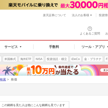
楽天証券について
法人のお客様
投資情
よくあるご質問
サービス
手数料
ツール・アプリ
米国株式
海外ETF
NISA
投資信託・積立
iDeCo
金・プラチナ
F
検索
> 株価
この銘柄を見た人は他にこんな銘柄も見ています