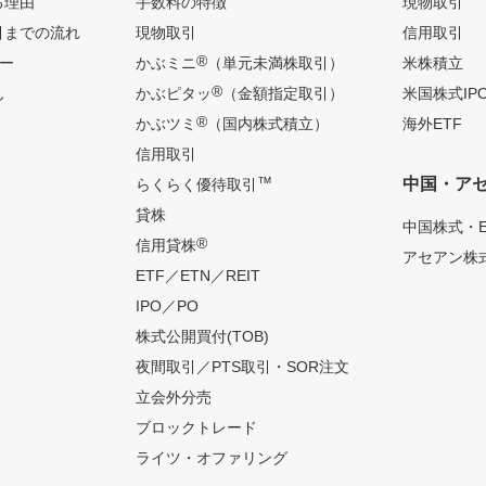
る理由
手数料の特徴
現物取引
引までの流れ
現物取引
信用取引
®
ー
かぶミニ
（単元未満株取引）
米株積立
®
ん
かぶピタッ
（金額指定取引）
米国株式IP
®
かぶツミ
（国内株式積立）
海外ETF
信用取引
™
中国・ア
らくらく優待取引
貸株
中国株式・E
®
信用貸株
アセアン株式
ETF／ETN／REIT
IPO／PO
株式公開買付(TOB)
夜間取引／PTS取引・SOR注文
立会外分売
ブロックトレード
ライツ・オファリング