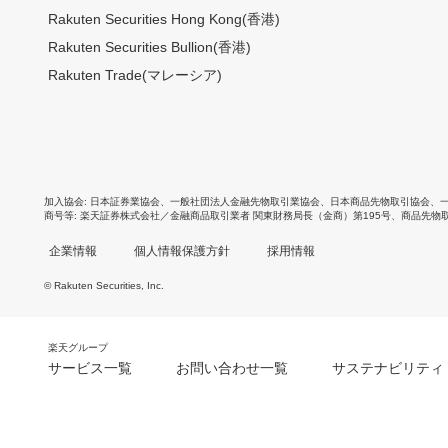
Rakuten Securities Hong Kong(香港)
Rakuten Securities Bullion(香港)
Rakuten Trade(マレーシア)
加入協会
日本証券業協会
、
一般社団法人金融先物取引業協会
、
日本商品先物取引協会
、
商号等
楽天証券株式会社／金融商品取引業者 関東財務局長（金商）第195号、商品先物
企業情報
個人情報保護方針
採用情報
© Rakuten Securities, Inc.
楽天グループ
サービス一覧
お問い合わせ一覧
サステナビリティ