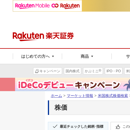
はじめての方へ
商品
®
キャンペーン
国内株式
かぶミニ
IPO・PO
米
ホーム
>
マーケット情報
>
米国株式株価検索
株価
最近チェックした銘柄･指標
この