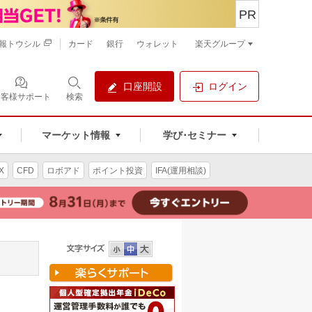
PR
報トウシル
カード
銀行
ウォレット
楽天グループ
口座開設
ログイン
お客様サポート
検索
マーケット情報
学び･セミナー
X
CFD
ロボアド
ポイント投資
IFA(運用相談)