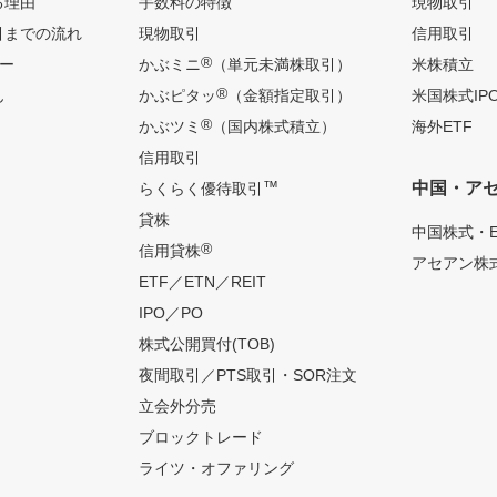
る理由
手数料の特徴
現物取引
引までの流れ
現物取引
信用取引
®
ー
かぶミニ
（単元未満株取引）
米株積立
®
ん
かぶピタッ
（金額指定取引）
米国株式IP
®
かぶツミ
（国内株式積立）
海外ETF
信用取引
™
中国・ア
らくらく優待取引
貸株
中国株式・E
®
信用貸株
アセアン株式
ETF／ETN／REIT
IPO／PO
株式公開買付(TOB)
夜間取引／PTS取引・SOR注文
立会外分売
ブロックトレード
ライツ・オファリング