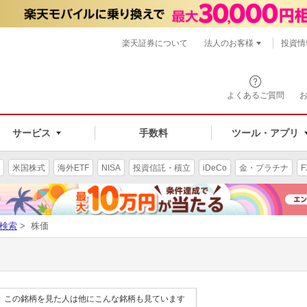
楽天証券について
法人のお客様
投資情
よくあるご質問
サービス
手数料
ツール・アプリ
米国株式
海外ETF
NISA
投資信託・積立
iDeCo
金・プラチナ
F
検索
> 株価
この銘柄を見た人は他にこんな銘柄も見ています