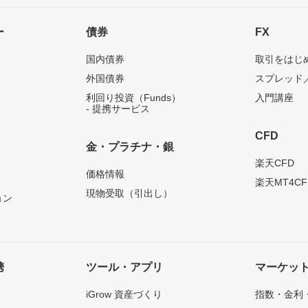
ー
債券
FX
国内債券
取引をはじ
外国債券
スプレッド
利回り投資（Funds）
入門講座
- 提携サービス
CFD
金・プラチナ・銀
）
楽天CFD
価格情報
楽天MT4CF
現物受取（引出し）
ョン
携
ツール・アプリ
マーケッ
iGrow 資産づくり
指数・金利