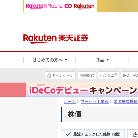
はじめての方へ
商品
®
キャンペーン
国内株式
かぶミニ
IPO・PO
ホーム
>
マーケット情報
>
米国株式株価
株価
最近チェックした銘柄･指標