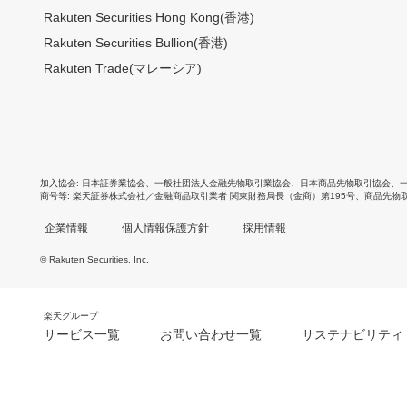
Rakuten Securities Hong Kong(香港)
Rakuten Securities Bullion(香港)
Rakuten Trade(マレーシア)
加入協会
日本証券業協会
、
一般社団法人金融先物取引業協会
、
日本商品先物取引協会
、
商号等
楽天証券株式会社／金融商品取引業者 関東財務局長（金商）第195号、商品先物
企業情報
個人情報保護方針
採用情報
© Rakuten Securities, Inc.
楽天グループ
サービス一覧
お問い合わせ一覧
サステナビリティ