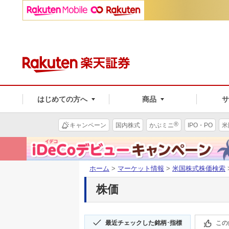
はじめての方へ
商品
®
キャンペーン
国内株式
かぶミニ
IPO・PO
米
ホーム
>
マーケット情報
>
米国株式株価検索
株価
最近チェックした銘柄･指標
この