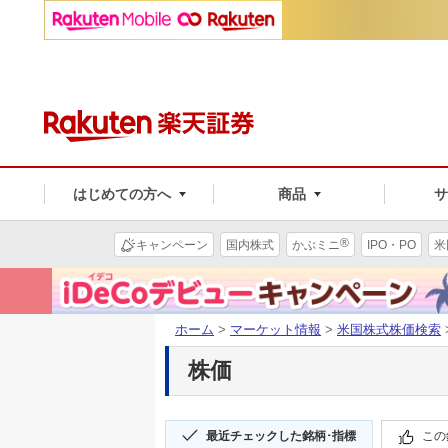
はじめての方へ
商品
®
キャンペーン
国内株式
かぶミニ
IPO・PO
米
ホーム
>
マーケット情報
>
米国株式株価検索
株価
最近チェックした銘柄･指標
この