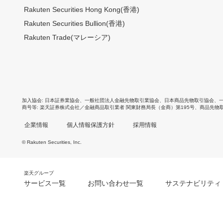
Rakuten Securities Hong Kong(香港)
Rakuten Securities Bullion(香港)
Rakuten Trade(マレーシア)
加入協会
日本証券業協会
、
一般社団法人金融先物取引業協会
、
日本商品先物取引協会
、
商号等
楽天証券株式会社／金融商品取引業者 関東財務局長（金商）第195号、商品先物
企業情報
個人情報保護方針
採用情報
© Rakuten Securities, Inc.
楽天グループ
サービス一覧
お問い合わせ一覧
サステナビリティ