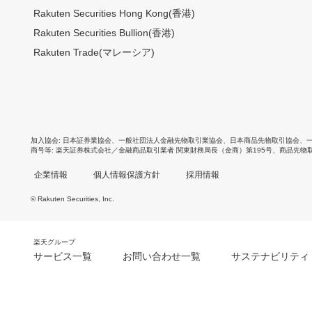
Rakuten Securities Hong Kong(香港)
Rakuten Securities Bullion(香港)
Rakuten Trade(マレーシア)
加入協会
日本証券業協会
、
一般社団法人金融先物取引業協会
、
日本商品先物取引協会
、
商号等
楽天証券株式会社／金融商品取引業者 関東財務局長（金商）第195号、商品先物
企業情報
個人情報保護方針
採用情報
© Rakuten Securities, Inc.
楽天グループ
サービス一覧
お問い合わせ一覧
サステナビリティ