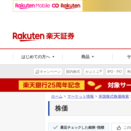
はじめての方へ
商品
®
キャンペーン
国内株式
かぶミニ
IPO・PO
米
ホーム
>
マーケット情報
>
米国株式株価検索
株価
最近チェックした銘柄･指標
この