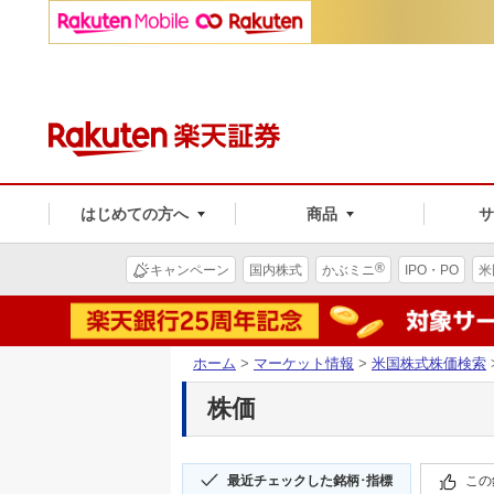
はじめての方へ
商品
®
キャンペーン
国内株式
かぶミニ
IPO・PO
米
ホーム
>
マーケット情報
>
米国株式株価検索
株価
最近チェックした銘柄･指標
この