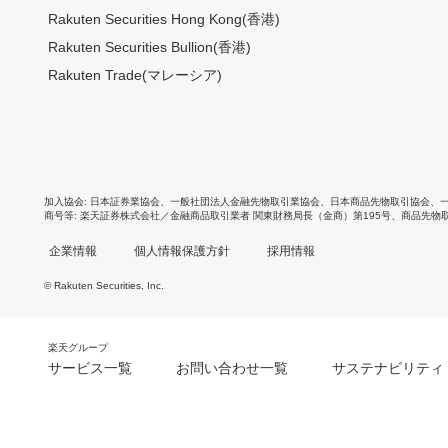
Rakuten Securities Hong Kong(香港)
Rakuten Securities Bullion(香港)
Rakuten Trade(マレーシア)
加入協会
日本証券業協会
、
一般社団法人金融先物取引業協会
、
日本商品先物取引協会
、
商号等
楽天証券株式会社／金融商品取引業者 関東財務局長（金商）第195号、商品先物
企業情報
個人情報保護方針
採用情報
© Rakuten Securities, Inc.
楽天グループ
サービス一覧
お問い合わせ一覧
サステナビリティ