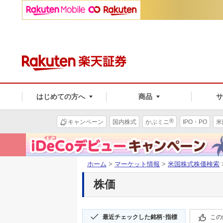
はじめての方へ
商品
®
キャンペーン
国内株式
かぶミニ
IPO・PO
米
ホーム
>
マーケット情報
>
米国株式株価検索
株価
最近チェックした銘柄･指標
この