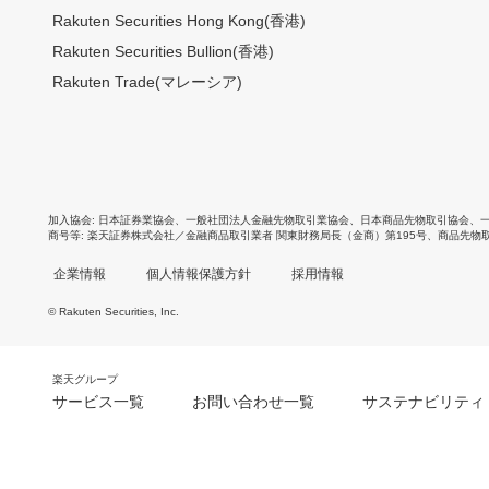
Rakuten Securities Hong Kong(香港)
Rakuten Securities Bullion(香港)
Rakuten Trade(マレーシア)
加入協会
日本証券業協会
、
一般社団法人金融先物取引業協会
、
日本商品先物取引協会
、
商号等
楽天証券株式会社／金融商品取引業者 関東財務局長（金商）第195号、商品先物
企業情報
個人情報保護方針
採用情報
© Rakuten Securities, Inc.
楽天グループ
サービス一覧
お問い合わせ一覧
サステナビリティ