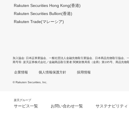
Rakuten Securities Hong Kong(香港)
Rakuten Securities Bullion(香港)
Rakuten Trade(マレーシア)
加入協会
日本証券業協会
、
一般社団法人金融先物取引業協会
、
日本商品先物取引協会
、
商号等
楽天証券株式会社／金融商品取引業者 関東財務局長（金商）第195号、商品先物
企業情報
個人情報保護方針
採用情報
© Rakuten Securities, Inc.
楽天グループ
サービス一覧
お問い合わせ一覧
サステナビリティ