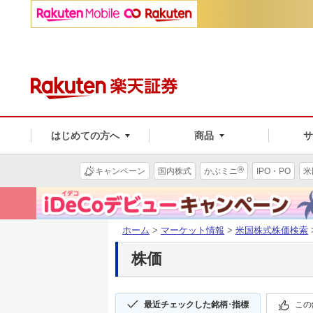
はじめての方へ
商品
®
キャンペーン
国内株式
かぶミニ
IPO・PO
米
ホーム
>
マーケット情報
>
米国株式株価検索
株価
最近チェックした銘柄･指標
この