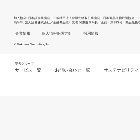
加入協会
日本証券業協会
、
一般社団法人金融先物取引業協会
、
日本商品先物取引協会
、
商号等
楽天証券株式会社／金融商品取引業者 関東財務局長（金商）第195号、商品先物
企業情報
個人情報保護方針
採用情報
© Rakuten Securities, Inc.
楽天グループ
サービス一覧
お問い合わせ一覧
サステナビリティ
m