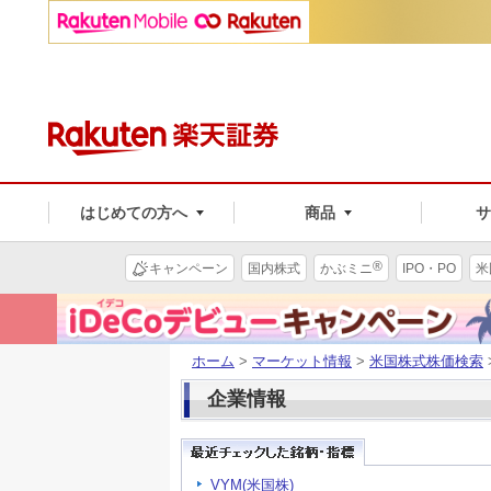
はじめての方へ
商品
®
キャンペーン
国内株式
かぶミニ
IPO・PO
米
ホーム
>
マーケット情報
>
米国株式株価検索
企業情報
VYM(米国株)