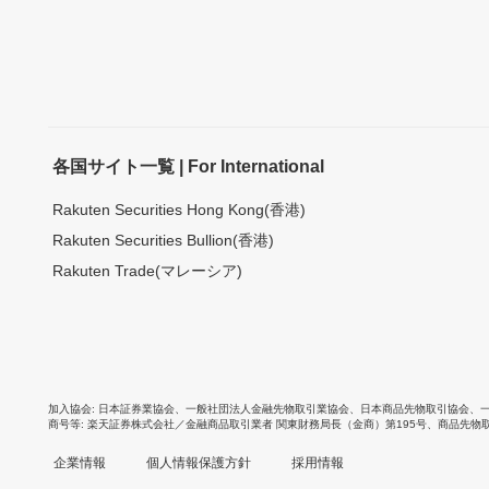
各国サイト一覧 | For International
Rakuten Securities Hong Kong(香港)
Rakuten Securities Bullion(香港)
Rakuten Trade(マレーシア)
加入協会
日本証券業協会
、
一般社団法人金融先物取引業協会
、
日本商品先物取引協会
、
商号等
楽天証券株式会社／金融商品取引業者 関東財務局長（金商）第195号、商品先物
企業情報
個人情報保護方針
採用情報