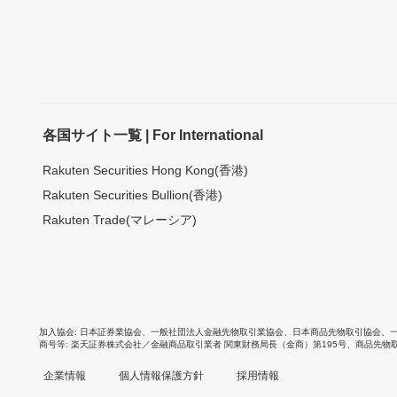
各国サイト一覧 | For International
Rakuten Securities Hong Kong(香港)
Rakuten Securities Bullion(香港)
Rakuten Trade(マレーシア)
加入協会
日本証券業協会
、
一般社団法人金融先物取引業協会
、
日本商品先物取引協会
、
商号等
楽天証券株式会社／金融商品取引業者 関東財務局長（金商）第195号、商品先物
企業情報
個人情報保護方針
採用情報