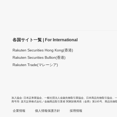
各国サイト一覧 | For International
Rakuten Securities Hong Kong(香港)
Rakuten Securities Bullion(香港)
Rakuten Trade(マレーシア)
加入協会
日本証券業協会
、
一般社団法人金融先物取引業協会
、
日本商品先物取引協会
、
商号等
楽天証券株式会社／金融商品取引業者 関東財務局長（金商）第195号、商品先物
企業情報
個人情報保護方針
採用情報