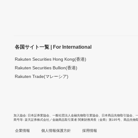
各国サイト一覧 | For International
Rakuten Securities Hong Kong(香港)
Rakuten Securities Bullion(香港)
Rakuten Trade(マレーシア)
加入協会
日本証券業協会
、
一般社団法人金融先物取引業協会
、
日本商品先物取引協会
、
商号等
楽天証券株式会社／金融商品取引業者 関東財務局長（金商）第195号、商品先物
企業情報
個人情報保護方針
採用情報