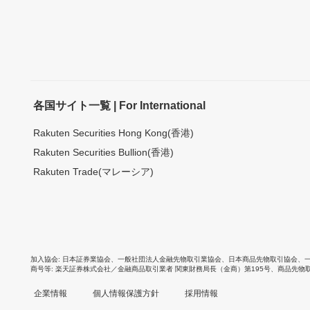
各国サイト一覧 | For International
Rakuten Securities Hong Kong(香港)
Rakuten Securities Bullion(香港)
Rakuten Trade(マレーシア)
加入協会
日本証券業協会
、
一般社団法人金融先物取引業協会
、
日本商品先物取引協会
、
商号等
楽天証券株式会社／金融商品取引業者 関東財務局長（金商）第195号、商品先物
企業情報
個人情報保護方針
採用情報