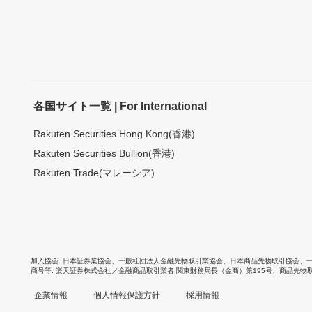
各国サイト一覧 | For International
Rakuten Securities Hong Kong(香港)
Rakuten Securities Bullion(香港)
Rakuten Trade(マレーシア)
加入協会
日本証券業協会
、
一般社団法人金融先物取引業協会
、
日本商品先物取引協会
、
商号等
楽天証券株式会社／金融商品取引業者 関東財務局長（金商）第195号、商品先物
企業情報
個人情報保護方針
採用情報