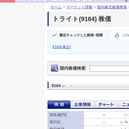
ホーム
>
マーケット情報
>
国内株式株価検索
トライト(9164) 株価
最近チェックした銘柄･指標
この
9164(東証)