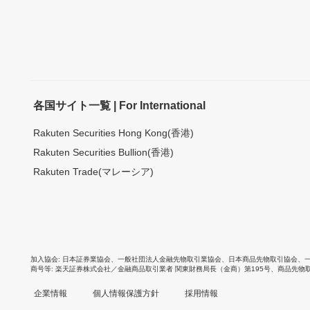
各国サイト一覧 | For International
Rakuten Securities Hong Kong(香港)
Rakuten Securities Bullion(香港)
Rakuten Trade(マレーシア)
加入協会
日本証券業協会
、
一般社団法人金融先物取引業協会
、
日本商品先物取引協会
、
商号等
楽天証券株式会社／金融商品取引業者 関東財務局長（金商）第195号、商品先物
企業情報
個人情報保護方針
採用情報