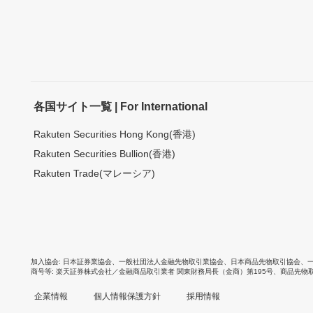
各国サイト一覧 | For International
Rakuten Securities Hong Kong(香港)
Rakuten Securities Bullion(香港)
Rakuten Trade(マレーシア)
加入協会
日本証券業協会
、
一般社団法人金融先物取引業協会
、
日本商品先物取引協会
、
商号等
楽天証券株式会社／金融商品取引業者 関東財務局長（金商）第195号、商品先物
企業情報
個人情報保護方針
採用情報