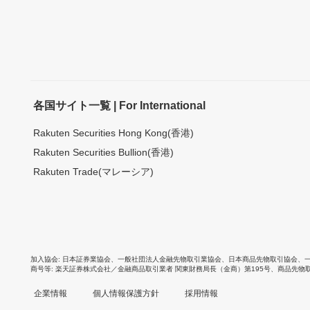
各国サイト一覧 | For International
Rakuten Securities Hong Kong(香港)
Rakuten Securities Bullion(香港)
Rakuten Trade(マレーシア)
加入協会
日本証券業協会
、
一般社団法人金融先物取引業協会
、
日本商品先物取引協会
、
商号等
楽天証券株式会社／金融商品取引業者 関東財務局長（金商）第195号、商品先物
企業情報
個人情報保護方針
採用情報