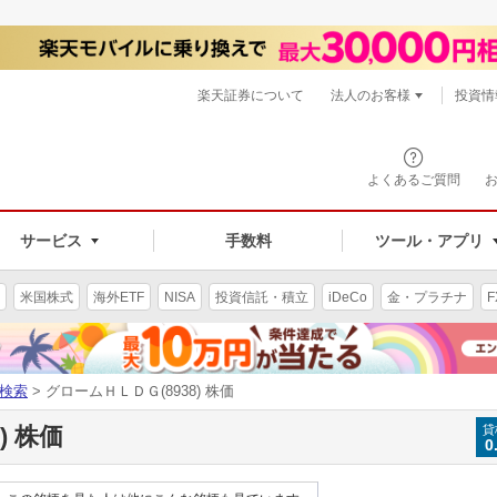
楽天証券について
法人のお客様
投資情
よくあるご質問
サービス
手数料
ツール・アプリ
米国株式
海外ETF
NISA
投資信託・積立
iDeCo
金・プラチナ
F
検索
> グロームＨＬＤＧ(8938) 株価
) 株価
貸
0