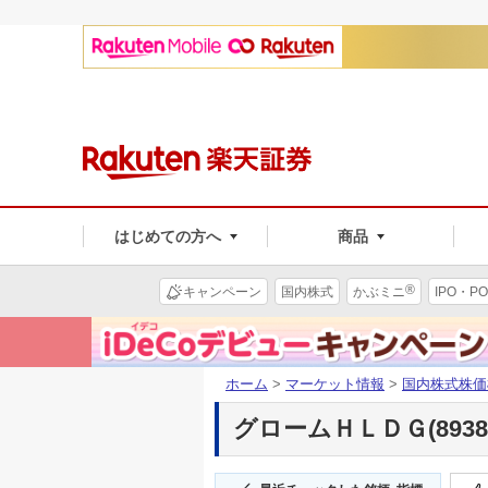
はじめての方へ
商品
®
キャンペーン
国内株式
かぶミニ
IPO・PO
ホーム
>
マーケット情報
>
国内株式株価
グロームＨＬＤＧ(8938