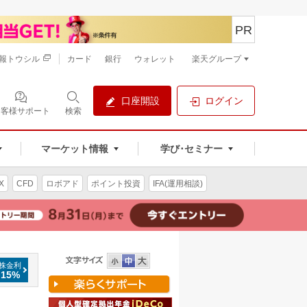
PR
報トウシル
カード
銀行
ウォレット
楽天グループ
口座開設
ログイン
お客様サポート
検索
マーケット情報
学び･セミナー
X
CFD
ロボアド
ポイント投資
IFA(運用相談)
株金利
.15%