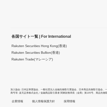
各国サイト一覧 | For International
Rakuten Securities Hong Kong(香港)
Rakuten Securities Bullion(香港)
Rakuten Trade(マレーシア)
加入協会
日本証券業協会
、
一般社団法人金融先物取引業協会
、
日本商品先物取引協会
、
商号等
楽天証券株式会社／金融商品取引業者 関東財務局長（金商）第195号、商品先物
企業情報
個人情報保護方針
採用情報