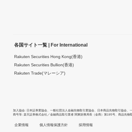
各国サイト一覧 | For International
Rakuten Securities Hong Kong(香港)
Rakuten Securities Bullion(香港)
Rakuten Trade(マレーシア)
加入協会
日本証券業協会
、
一般社団法人金融先物取引業協会
、
日本商品先物取引協会
、
商号等
楽天証券株式会社／金融商品取引業者 関東財務局長（金商）第195号、商品先物
企業情報
個人情報保護方針
採用情報