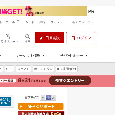
PR
報トウシル
カード
銀行
ウォレット
楽天グループ
口座開設
ログイン
お客様サポート
検索
マーケット情報
学び･セミナー
X
CFD
ロボアド
ポイント投資
IFA(運用相談)
株金利
.10%