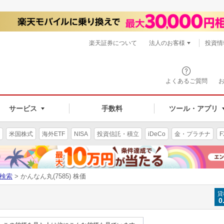
楽天証券について
法人のお客様
投資情
よくあるご質問
サービス
手数料
ツール・アプリ
米国株式
海外ETF
NISA
投資信託・積立
iDeCo
金・プラチナ
F
検索
> かんなん丸(7585) 株価
貸
0