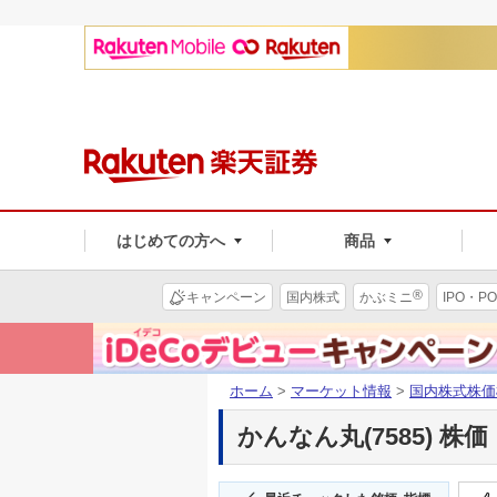
はじめての方へ
商品
®
キャンペーン
国内株式
かぶミニ
IPO・PO
ホーム
>
マーケット情報
>
国内株式株価
かんなん丸(7585) 株価