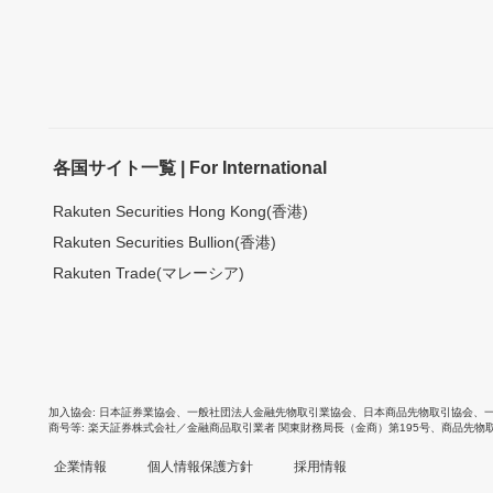
各国サイト一覧 | For International
Rakuten Securities Hong Kong(香港)
Rakuten Securities Bullion(香港)
Rakuten Trade(マレーシア)
加入協会
日本証券業協会
、
一般社団法人金融先物取引業協会
、
日本商品先物取引協会
、
商号等
楽天証券株式会社／金融商品取引業者 関東財務局長（金商）第195号、商品先物
企業情報
個人情報保護方針
採用情報