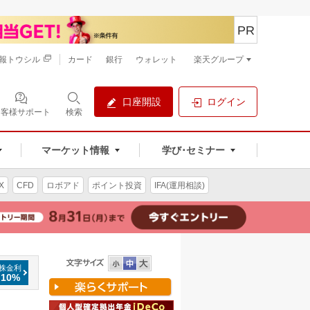
PR
報トウシル
カード
銀行
ウォレット
楽天グループ
口座開設
ログイン
お客様サポート
検索
マーケット情報
学び･セミナー
X
CFD
ロボアド
ポイント投資
IFA(運用相談)
株金利
.10%