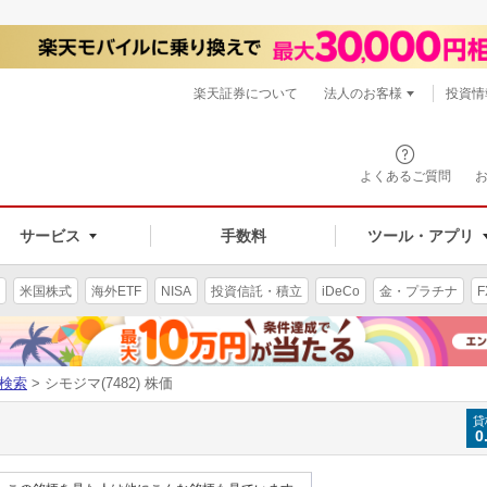
楽天証券について
法人のお客様
投資情
よくあるご質問
サービス
手数料
ツール・アプリ
米国株式
海外ETF
NISA
投資信託・積立
iDeCo
金・プラチナ
F
検索
> シモジマ(7482) 株価
貸
0