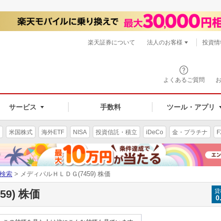
楽天証券について
法人のお客様
投資情
よくあるご質問
サービス
手数料
ツール・アプリ
米国株式
海外ETF
NISA
投資信託・積立
iDeCo
金・プラチナ
F
検索
> メディパルＨＬＤＧ(7459) 株価
9) 株価
貸
0