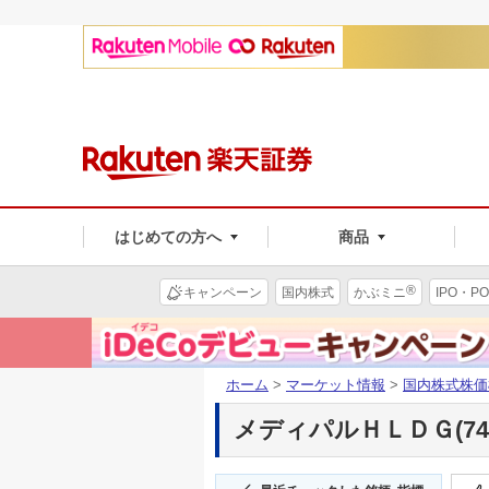
はじめての方へ
商品
®
キャンペーン
国内株式
かぶミニ
IPO・PO
ホーム
>
マーケット情報
>
国内株式株価
メディパルＨＬＤＧ(745