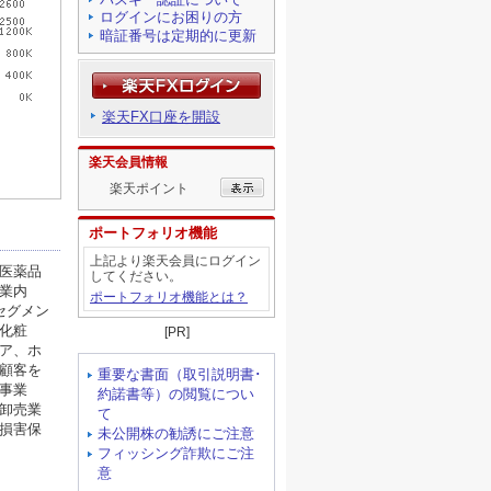
ログインにお困りの方
暗証番号は定期的に更新
楽天FX口座を開設
楽天会員情報
楽天ポイント
ポートフォリオ機能
上記より楽天会員にログイン
してください。
ポートフォリオ機能とは？
[PR]
重要な書面（取引説明書･
約諾書等）の閲覧につい
て
未公開株の勧誘にご注意
フィッシング詐欺にご注
意