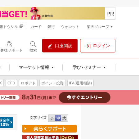
PR
報トウシル
カード
銀行
ウォレット
楽天グループ
口座開設
ログイン
お客様サポート
検索
マーケット情報
学び･セミナー
X
CFD
ロボアド
ポイント投資
IFA(運用相談)
株金利
.10%