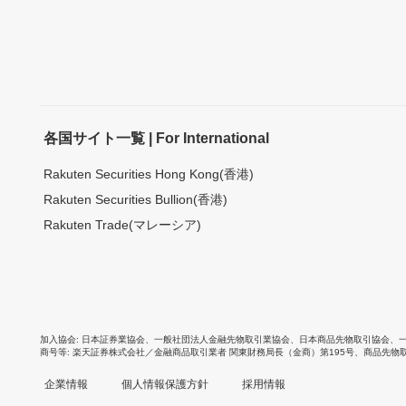
各国サイト一覧 | For International
Rakuten Securities Hong Kong(香港)
Rakuten Securities Bullion(香港)
Rakuten Trade(マレーシア)
加入協会
日本証券業協会
、
一般社団法人金融先物取引業協会
、
日本商品先物取引協会
、
商号等
楽天証券株式会社／金融商品取引業者 関東財務局長（金商）第195号、商品先物
企業情報
個人情報保護方針
採用情報