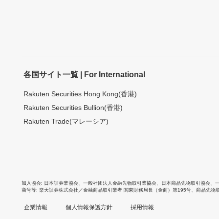
各国サイト一覧 | For International
Rakuten Securities Hong Kong(香港)
Rakuten Securities Bullion(香港)
Rakuten Trade(マレーシア)
加入協会
日本証券業協会
、
一般社団法人金融先物取引業協会
、
日本商品先物取引協会
、
商号等
楽天証券株式会社／金融商品取引業者 関東財務局長（金商）第195号、商品先物
企業情報
個人情報保護方針
採用情報