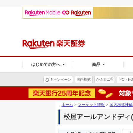
はじめての方へ
商品
®
キャンペーン
国内株式
かぶミニ
IPO・PO
ホーム
>
マーケット情報
>
国内株式株価
松屋アールアンドディ(73