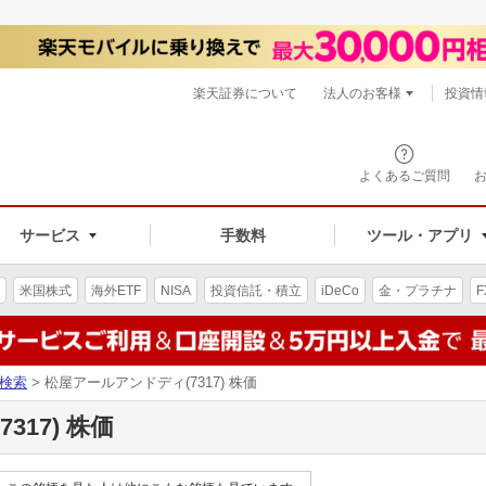
楽天証券について
法人のお客様
投資情
よくあるご質問
サービス
手数料
ツール・アプリ
米国株式
海外ETF
NISA
投資信託・積立
iDeCo
金・プラチナ
F
検索
> 松屋アールアンドディ(7317) 株価
17) 株価