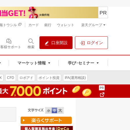
PR
報トウシル
カード
銀行
ウォレット
楽天グループ
口座開設
ログイン
お客様サポート
検索
マーケット情報
学び･セミナー
X
CFD
ロボアド
ポイント投資
IFA(運用相談)