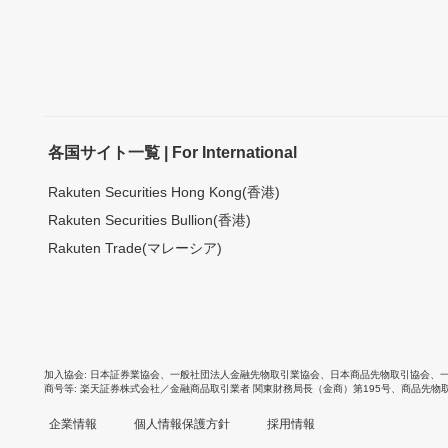
各国サイト一覧 | For International
Rakuten Securities Hong Kong(香港)
Rakuten Securities Bullion(香港)
Rakuten Trade(マレーシア)
加入協会
日本証券業協会
、
一般社団法人金融先物取引業協会
、
日本商品先物取引協会
、
商号等
楽天証券株式会社／金融商品取引業者 関東財務局長（金商）第195号、商品先物
企業情報
個人情報保護方針
採用情報