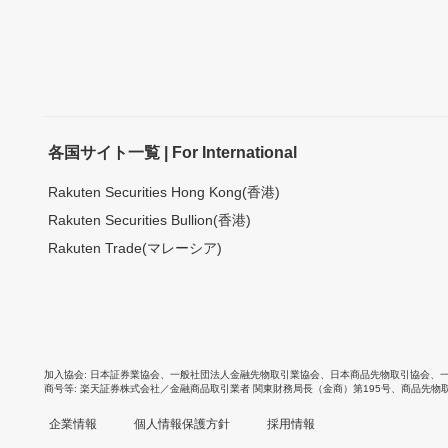
各国サイト一覧 | For International
Rakuten Securities Hong Kong(香港)
Rakuten Securities Bullion(香港)
Rakuten Trade(マレーシア)
加入協会
日本証券業協会
、
一般社団法人金融先物取引業協会
、
日本商品先物取引協会
、
商号等
楽天証券株式会社／金融商品取引業者 関東財務局長（金商）第195号、商品先物
企業情報
個人情報保護方針
採用情報