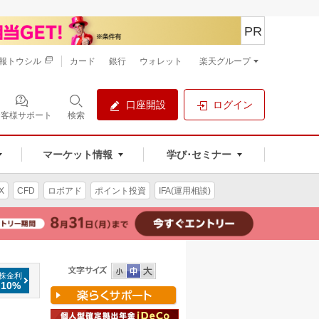
PR
報トウシル
カード
銀行
ウォレット
楽天グループ
口座開設
ログイン
お客様サポート
検索
マーケット情報
学び･セミナー
X
CFD
ロボアド
ポイント投資
IFA(運用相談)
株金利
.10%