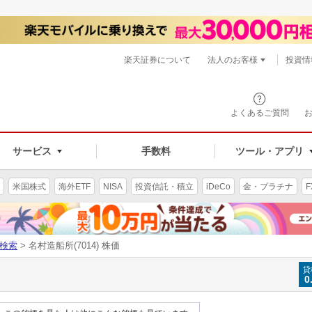
楽天証券について
法人のお客様
投資情
よくあるご質問
サービス
手数料
ツール・アプリ
米国株式
海外ETF
NISA
投資信託・積立
iDeCo
金・プラチナ
F
検索
> 名村造船所(7014) 株価
貸
0