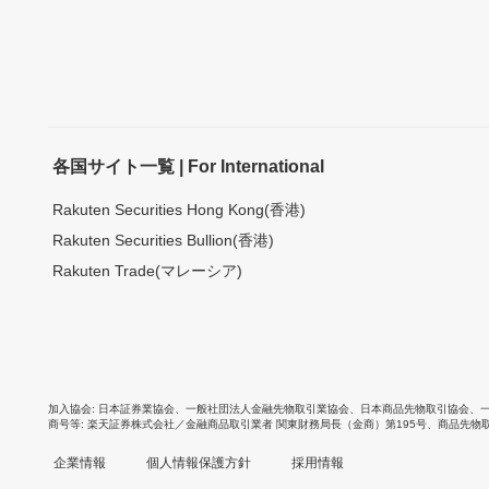
各国サイト一覧 | For International
Rakuten Securities Hong Kong(香港)
Rakuten Securities Bullion(香港)
Rakuten Trade(マレーシア)
加入協会
日本証券業協会
、
一般社団法人金融先物取引業協会
、
日本商品先物取引協会
、
商号等
楽天証券株式会社／金融商品取引業者 関東財務局長（金商）第195号、商品先物
企業情報
個人情報保護方針
採用情報