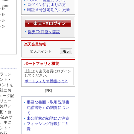
ログインにお困りの方
暗証番号は定期的に更新
楽天FX口座を開設
楽天会員情報
楽天ポイント
ポートフォリオ機能
上記より楽天会員にログイン
してください。
ポートフォリオ機能とは？
[PR]
重要な書面（取引説明書･
約諾書等）の閲覧につい
て
未公開株の勧誘にご注意
フィッシング詐欺にご注
意