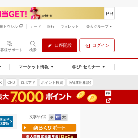
PR
報トウシル
カード
銀行
ウォレット
楽天グループ
口座開設
ログイン
お客様サポート
検索
マーケット情報
学び･セミナー
X
CFD
ロボアド
ポイント投資
IFA(運用相談)
株金利
.30%