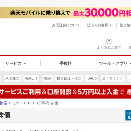
楽天証券について
法人のお客様
投資情
よくあるご質問
サービス
手数料
ツール・アプリ
米国株式
海外ETF
NISA
投資信託・積立
iDeCo
金・プラチナ
F
検索
> ミナトＨＬＤＧ(6862) 株価
 株価
貸
0