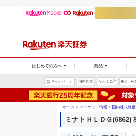
はじめての方へ
商品
®
キャンペーン
国内株式
かぶミニ
IPO・PO
ホーム
>
マーケット情報
>
国内株式株価
ミナトＨＬＤＧ(6862)