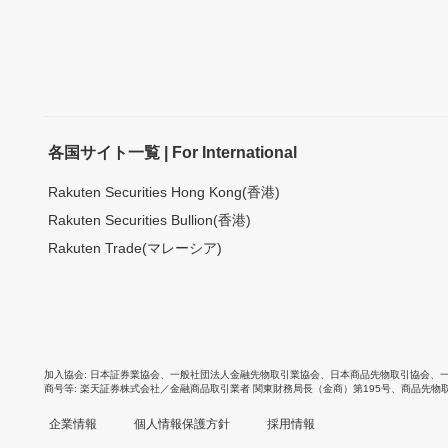
各国サイト一覧 | For International
Rakuten Securities Hong Kong(香港)
Rakuten Securities Bullion(香港)
Rakuten Trade(マレーシア)
加入協会
日本証券業協会
、
一般社団法人金融先物取引業協会
、
日本商品先物取引協会
、
商号等
楽天証券株式会社／金融商品取引業者 関東財務局長（金商）第195号、商品先物
企業情報
個人情報保護方針
採用情報