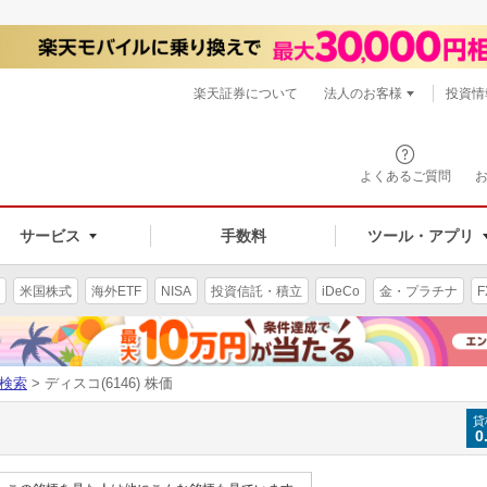
楽天証券について
法人のお客様
投資情
よくあるご質問
サービス
手数料
ツール・アプリ
米国株式
海外ETF
NISA
投資信託・積立
iDeCo
金・プラチナ
F
検索
> ディスコ(6146) 株価
貸
0