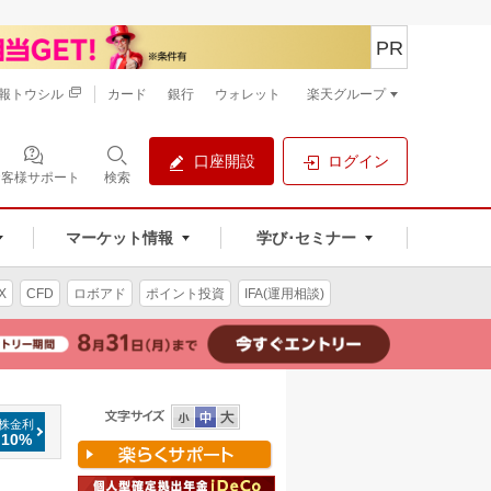
PR
報トウシル
カード
銀行
ウォレット
楽天グループ
口座開設
ログイン
お客様サポート
検索
マーケット情報
学び･セミナー
X
CFD
ロボアド
ポイント投資
IFA(運用相談)
株金利
.10%