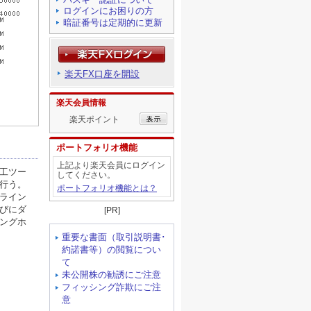
ログインにお困りの方
暗証番号は定期的に更新
楽天FX口座を開設
楽天会員情報
楽天ポイント
ポートフォリオ機能
上記より楽天会員にログイン
してください。
ポートフォリオ機能とは？
[PR]
重要な書面（取引説明書･
約諾書等）の閲覧につい
て
未公開株の勧誘にご注意
フィッシング詐欺にご注
意