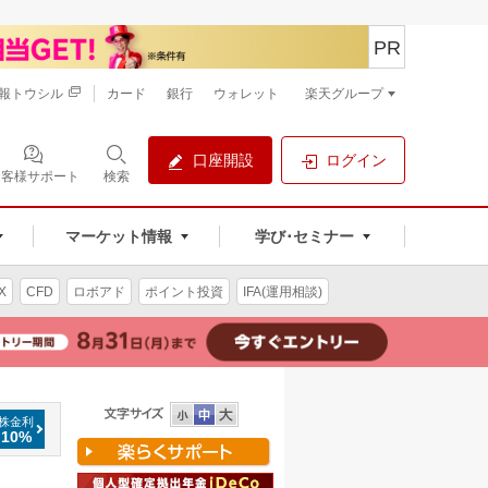
PR
報トウシル
カード
銀行
ウォレット
楽天グループ
口座開設
ログイン
お客様サポート
検索
マーケット情報
学び･セミナー
X
CFD
ロボアド
ポイント投資
IFA(運用相談)
株金利
.10%