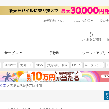
楽天証券について
法人のお客様
投資情
よくあるご質問
サービス
手数料
ツール・アプリ
米国株式
海外ETF
NISA
投資信託・積立
iDeCo
金・プラチナ
F
検索
> 高周波熱錬(5976) 株価
貸
0