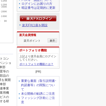
ログインにお困りの方
暗証番号は定期的に更新
楽天FX口座を開設
楽天会員情報
楽天ポイント
ポートフォリオ機能
上記より楽天会員にログイン
してください。
ポートフォリオ機能とは？
[PR]
重要な書面（取引説明書･
約諾書等）の閲覧につい
て
未公開株の勧誘にご注意
フィッシング詐欺にご注
意