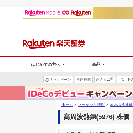
はじめての方へ
商品
®
キャンペーン
国内株式
かぶミニ
IPO・PO
ホーム
>
マーケット情報
>
国内株式株価
高周波熱錬(5976) 株価