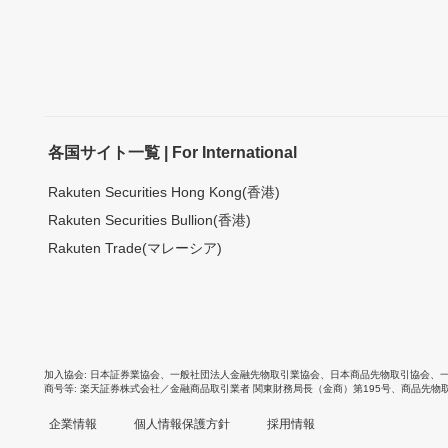
各国サイト一覧 | For International
Rakuten Securities Hong Kong(香港)
Rakuten Securities Bullion(香港)
Rakuten Trade(マレーシア)
加入協会
日本証券業協会
、
一般社団法人金融先物取引業協会
、
日本商品先物取引協会
、
商号等
楽天証券株式会社／金融商品取引業者 関東財務局長（金商）第195号、商品先物
企業情報
個人情報保護方針
採用情報