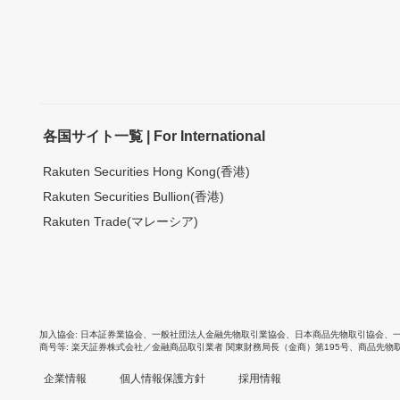
各国サイト一覧 | For International
Rakuten Securities Hong Kong(香港)
Rakuten Securities Bullion(香港)
Rakuten Trade(マレーシア)
加入協会
日本証券業協会
、
一般社団法人金融先物取引業協会
、
日本商品先物取引協会
、
商号等
楽天証券株式会社／金融商品取引業者 関東財務局長（金商）第195号、商品先物
企業情報
個人情報保護方針
採用情報